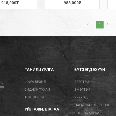
918,000₮
988,000₮
1
2
ТАНИЛЦУУЛГА
БҮТЭЭГДЭХҮҮН
LOWA БРЭНД
ЭРЭГТЭЙ
13,
тоот
БИДНИЙ ТУХАЙ
ЭМЭГТЭЙ
ТЕХНОЛОГИ
ХҮҮХЭД
ДАГАЛДАХ ХЭРЭГСЭЛ
ҮЙЛ АЖИЛЛАГАА
ОНЦЛОХ БАРАА