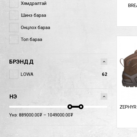
Хямдралтай
BRE
Шинэ бараа
Онцлох бараа
Топ бараа
БРЭНДҮҮД
LOWA
62
ҮНЭ
ZEPHYR
Үнэ:
889000.00
₮
–
1049000.00
₮