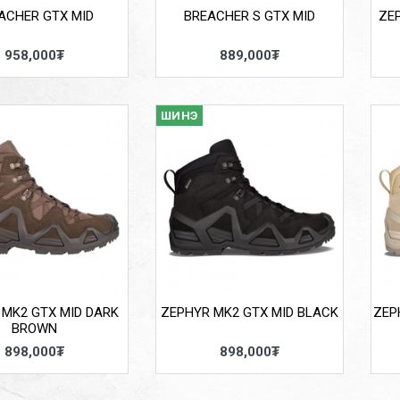
ACHER GTX MID
BREACHER S GTX MID
ZE
958,000₮
889,000₮
ШИНЭ
 MK2 GTX MID DARK
ZEPHYR MK2 GTX MID BLACK
ZEP
BROWN
898,000₮
898,000₮