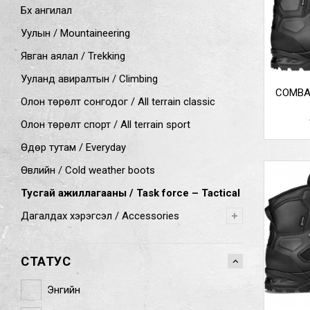
Бүх ангилал
Уулын / Mountaineering
Явган аялал / Trekking
Ууланд авиралтын / Climbing
COMBA
Олон төрөлт сонгодог / All terrain classic
Олон төрөлт спорт / All terrain sport
Өдөр тутам / Everyday
Өвлийн / Cold weather boots
Тусгай ажиллагааны / Task force – Tactical
Дагалдах хэрэгсэл / Accessories
СТАТУС
Энгийн