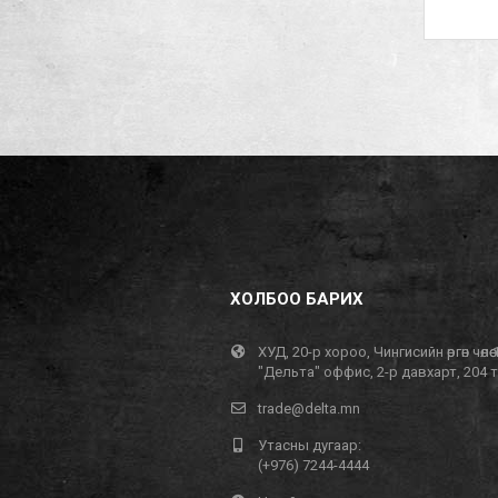
ХОЛБОО БАРИХ
ХУД, 20-р хороо, Чингисийн өргөн чөлөө 
"Дельта" оффис, 2-р давхарт, 204 
trade@delta.mn
Утасны дугаар:
(+976) 7244-4444