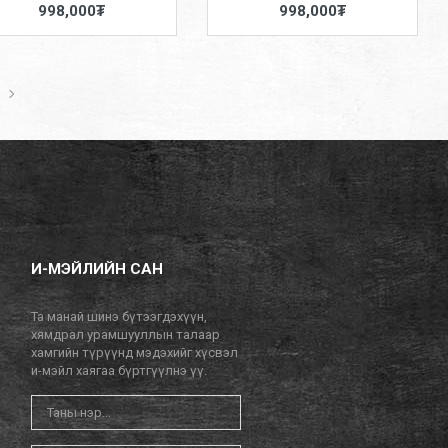
998,000₮
998,000₮
И-МЭЙЛИЙН САН
Та манай шинэ бүтээгдэхүүн,
хямдрал урамшууллын талаар
хамгийн түрүүнд мэдэхийг хүсвэл
и-мэйл хаягаа бүртгүүлнэ үү.