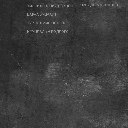
МЭДЭЭ МЭДЭЭЛЭЛ
ҮЙЛЧИЛГЭЭНИЙ НӨХЦӨЛ
БАРАА БУЦААЛТ
ХҮРГЭЛТИЙН НӨХЦӨЛ
НУУЦЛАЛЫН БОДЛОГО