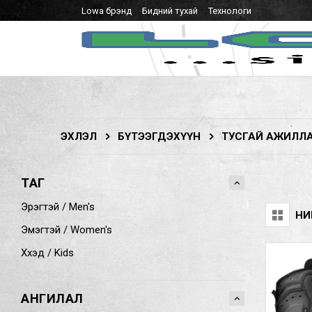
Lowa брэнд
Бидний тухай
Технологи
ЭХЛЭЛ
БҮТЭЭГДЭХҮҮН
ТУСГАЙ АЖИЛЛАГ
ТАГ
Эрэгтэй / Men's
НИ
Эмэгтэй / Women's
Хүүхэд / Kids
АНГИЛАЛ