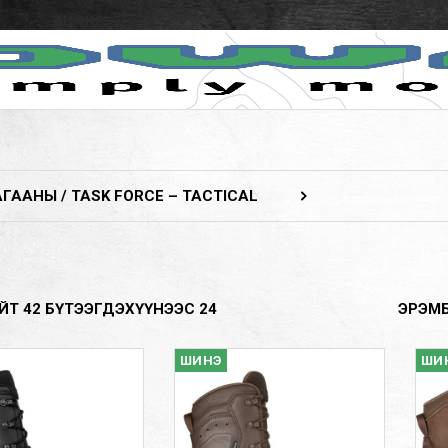
ААНЫ / TASK FORCE – TACTICAL
ЙТ
42
БҮТЭЭГДЭХҮҮНЭЭС
24
ЭРЭМ
ШИНЭ
ШИ