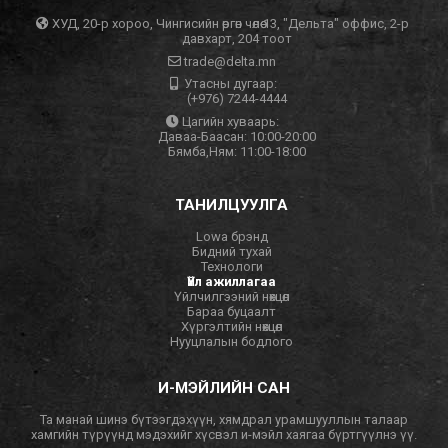
ХУД, 20-р хороо, Чингисийн өргөн чөлөө 13, "Дельта" оффис, 2-р
давхарт, 204 тоот
trade@delta.mn
Утасны дугаар:
(+976) 7244-4444
Цагийн хуваарь:
Даваа-Баасан: 10:00-20:00
Бямба,Ням: 11:00-18:00
ТАНИЛЦУУЛГА
Lowa брэнд
Бидний тухай
Технологи
Үйл ажиллагаа
Үйлчилгээний нөхцөл
Бараа буцаалт
Хүргэлтийн нөхцөл
Нууцлалын бодлого
И-МЭЙЛИЙН САН
Та манай шинэ бүтээгдэхүүн, хямдрал урамшууллын талаар
хамгийн түрүүнд мэдэхийг хүсвэл и-мэйл хаягаа бүртгүүлнэ үү.