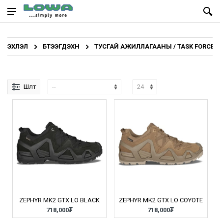
ЭХЛЭЛ
БҮТЭЭГДЭХҮҮН
ТУСГАЙ АЖИЛЛАГААНЫ / TASK FORCE –
Шүүлт
ZEPHYR MK2 GTX LO BLACK
ZEPHYR MK2 GTX LO COYOTE
718,000₮
718,000₮