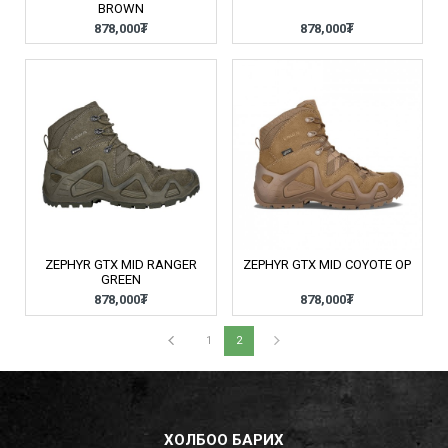
BROWN
878,000₮
878,000₮
ZEPHYR GTX MID RANGER
ZEPHYR GTX MID COYOTE OP
GREEN
878,000₮
878,000₮
1
2
ХОЛБОО БАРИХ