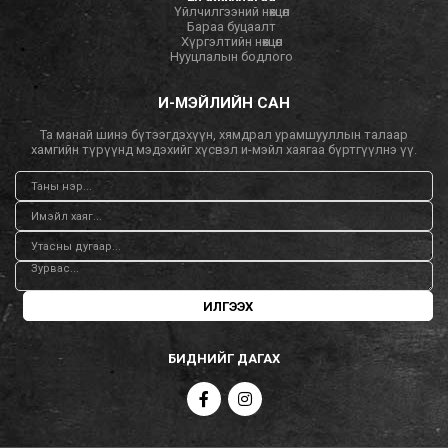
Үйлчилгээний нөхцөл
Бараа буцаалт
Хүргэлтийн нөхцөл
Нууцлалын бодлого
И-МЭЙЛИЙН САН
Та манай шинэ бүтээгдэхүүн, хямдрал урамшууллын талаар
хамгийн түрүүнд мэдэхийг хүсвэл и-мэйл хаягаа бүртгүүлнэ үү.
ИЛГЭЭХ
БИДНИЙГ ДАГАХ