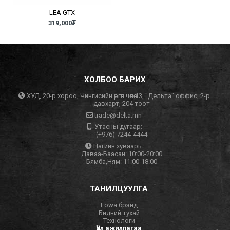
LEA GTX
319,000₮
ХОЛБОО БАРИХ
ХУД, 20-р хороо, Чингисийн өргөн чөлөө 13, "Дельта" оффис, 2-р
давхарт, 204 тоот
trade@delta.mn
Утасны дугаар:
(+976) 7244-4444
Цагийн хуваарь:
Даваа-Баасан: 10:00-20:00
Бямба,Ням: 11:00-18:00
ТАНИЛЦУУЛГА
Lowa брэнд
Бидний тухай
Технологи
Үйл ажиллагаа