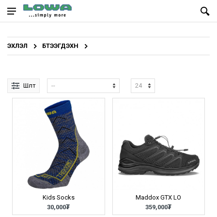
ЭХЛЭЛ
БҮТЭЭГДЭХҮҮН
Шүүлт
Kids Socks
Maddox GTX LO
30,000₮
359,000₮