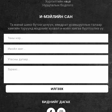
Хүргэлтийн нөхцөл
Нууцлалын бодлого
И-МЭЙЛИЙН САН
Та манай шинэ бүтээгдэхүүн, хямдрал урамшууллын талаар
хамгийн түрүүнд мэдэхийг хүсвэл и-мэйл хаягаа бүртгүүлнэ үү.
ИЛГЭЭХ
БИДНИЙГ ДАГАХ