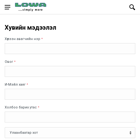
Хувийн мэдээлэл
Хүлээн авагчийн нэр
*
Овог
*
И-Мэйл хаяг
*
Холбоо барих утас
*