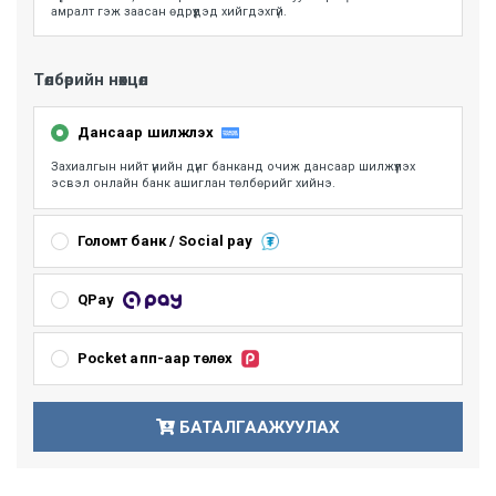
амралт гэж заасан өдрүүдэд хийгдэхгүй.
Төлбөрийн нөхцөл
Дансаар шилжүүлэх
Захиалгын нийт үнийн дүнг банканд очиж дансаар шилжүүлэх
эсвэл онлайн банк ашиглан төлбөрийг хийнэ.
Голомт банк / Social pay
ГОЛОМТ банкны карт болон Social Pay ашиглан төлбөр төлөх
боломжтой. Мөн Монгол улсад үйлчилж байгаа бүх банкны
QPay
картыг Голомт банкны систем нь унших бөгөөд онлайн төлбөр
хийх боломжтой
Хаан банк, Хас банк, Төрийн банк, Улаанбаатар банк, Худалдаа
хөгжлийн банк, Most money үйлчилгээний хэрэглэгчид QPay
Pocket апп-аар төлөх
ашиглан хурдан шуурхай төлбөрийг төлж захиалгыг
баталгаажуулах боломжтой.
Та өөрийн pocket апп руу нэвтэрч төлбөр төлөлтийг үргэлжлүүлнэ.
БАТАЛГААЖУУЛАХ