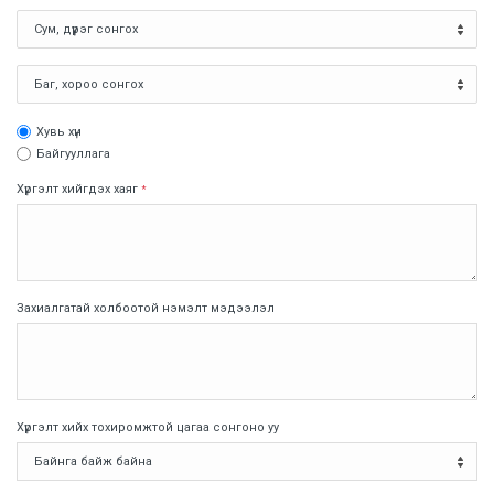
Хувь хүн
Байгууллага
Хүргэлт хийгдэх хаяг
*
Захиалгатай холбоотой нэмэлт мэдээлэл
Хүргэлт хийх тохиромжтой цагаа сонгоно уу