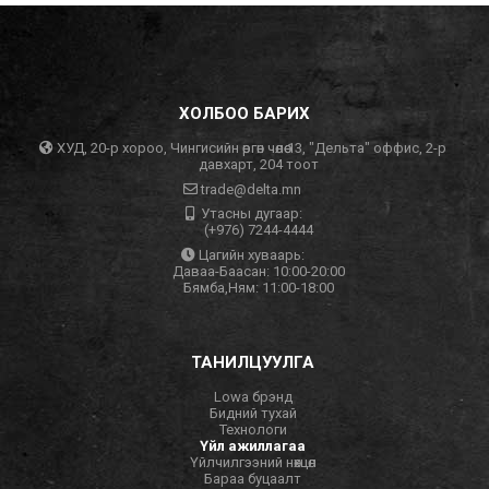
ХОЛБОО БАРИХ
ХУД, 20-р хороо, Чингисийн өргөн чөлөө 13, "Дельта" оффис, 2-р
давхарт, 204 тоот
trade@delta.mn
Утасны дугаар:
(+976) 7244-4444
Цагийн хуваарь:
Даваа-Баасан: 10:00-20:00
Бямба,Ням: 11:00-18:00
ТАНИЛЦУУЛГА
Lowa брэнд
Бидний тухай
Технологи
Үйл ажиллагаа
Үйлчилгээний нөхцөл
Бараа буцаалт