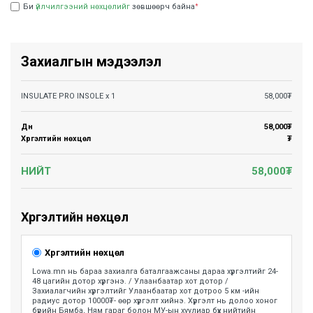
Би
үйлчилгээний нөхцөлийг
зөвшөөрч байна
*
Захиалгын мэдээлэл
INSULATE PRO INSOLE
x
1
58,000
₮
Дүн
58,000
₮
Хүргэлтийн нөхцөл
₮
НИЙТ
58,000
₮
Хүргэлтийн нөхцөл
Хүргэлтийн нөхцөл
Lowa.mn нь бараа захиалга баталгаажсаны дараа хүргэлтийг 24-
48 цагийн дотор хүргэнэ. / Улаанбаатар хот дотор /
Захиалагчийн хүргэлтийг Улаанбаатар хот дотроо 5 км -ийн
радиус дотор 10000₮- өөр хүргэлт хийнэ. Хүргэлт нь долоо хоног
бүрийн Бямба, Ням гараг болон МУ-ын хуулиар бүх нийтийн