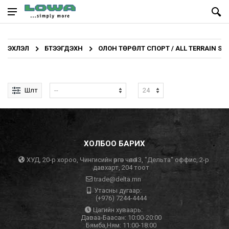
ЭХЛЭЛ
БҮТЭЭГДЭХҮҮН
ОЛОН ТӨРӨЛТ СПОРТ / ALL TERRAIN SP
Шүүлт
ХОЛБОО БАРИХ
ХУД, 20-р хороо, Чингисийн өргөн чөлөө 13, "Дельта" оффис, 2-р
давхарт, 204 тоот
trade@delta.mn
Утасны дугаар:
(+976) 7244-4444
Цагийн хуваарь:
Даваа-Баасан: 10:00-20:00
Бямба,Ням: 11:00-18:00