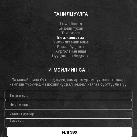
ТАНИЛЦУУЛГА
Lowa брэнд
Бидний тухай
Технологи
Үйл ажиллагаа
Үйлчилгээний нөхцөл
Бараа буцаалт
Хүргэлтийн нөхцөл
Нууцлалын бодлого
И-МЭЙЛИЙН САН
Та манай шинэ бүтээгдэхүүн, хямдрал урамшууллын талаар
хамгийн түрүүнд мэдэхийг хүсвэл и-мэйл хаягаа бүртгүүлнэ үү.
ИЛГЭЭХ