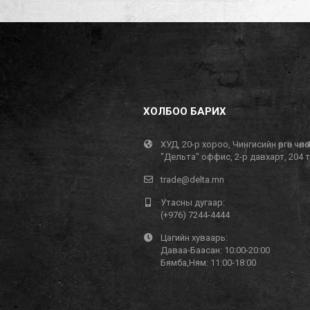
ХОЛБОО БАРИХ
ХУД, 20-р хороо, Чингисийн өргөн чөлөө 
"Дельта" оффис, 2-р давхарт, 204 
trade@delta.mn
Утасны дугаар:
(+976) 7244-4444
Цагийн хуваарь:
Даваа-Баасан: 10:00-20:00
Бямба,Ням: 11:00-18:00