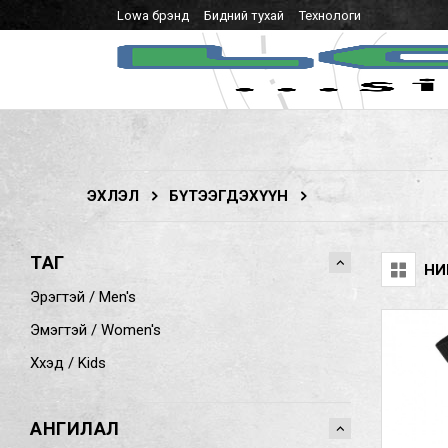
Lowa брэнд
Бидний тухай
Технологи
ЭХЛЭЛ
БҮТЭЭГДЭХҮҮН
ТАГ
НИ
Эрэгтэй / Men's
Эмэгтэй / Women's
Хүүхэд / Kids
АНГИЛАЛ