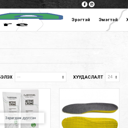
Эрэгтэй
Эмэгтэй
БЭЛЭХ
ХУУДАСЛАЛТ
Зарагдаж дууссан