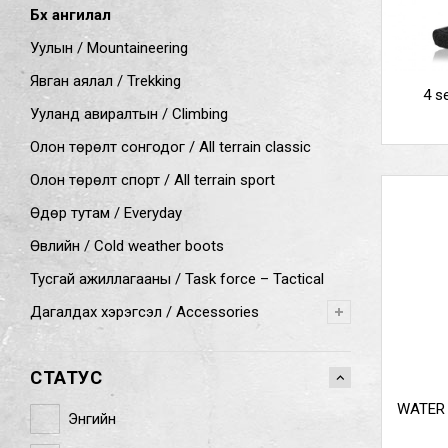
Бүх ангилал
Уулын / Mountaineering
Явган аялал / Trekking
4 s
Ууланд авиралтын / Climbing
Олон төрөлт сонгодог / All terrain classic
Олон төрөлт спорт / All terrain sport
Өдөр тутам / Everyday
Өвлийн / Cold weather boots
Тусгай ажиллагааны / Task force – Tactical
Дагалдах хэрэгсэл / Accessories
СТАТУС
WATER 
Энгийн