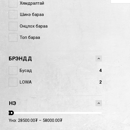
Хямдралтай
Шинэ бараа
Онцлох бараа
Топ бараа
БРЭНДҮҮД
Бусад
4
LOWA
2
ҮНЭ
Үнэ:
28500.00
₮
–
58000.00
₮