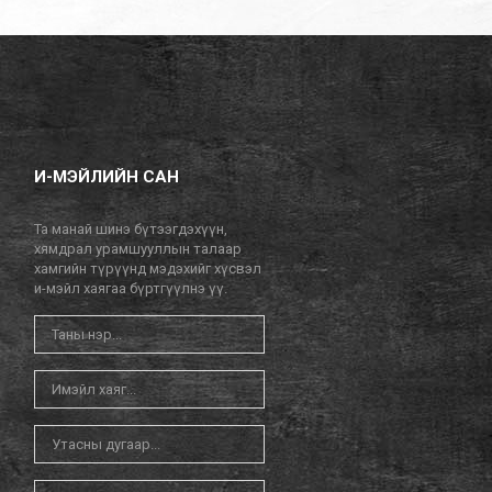
И-МЭЙЛИЙН САН
Та манай шинэ бүтээгдэхүүн,
хямдрал урамшууллын талаар
хамгийн түрүүнд мэдэхийг хүсвэл
и-мэйл хаягаа бүртгүүлнэ үү.