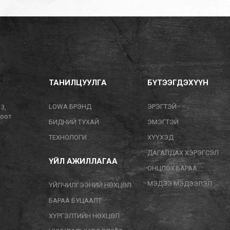
ТАНИЛЦУУЛГА
БҮТЭЭГДЭХҮҮН
LOWA БРЭНД
ЭРЭГТЭЙ
13,
тоот
БИДНИЙ ТУХАЙ
ЭМЭГТЭЙ
ТЕХНОЛОГИ
ХҮҮХЭД
ДАГАЛДАХ ХЭРЭГСЭЛ
ҮЙЛ АЖИЛЛАГАА
ОНЦЛОХ БАРАА
МЭДЭЭ МЭДЭЭЛЭЛ
ҮЙЛЧИЛГЭЭНИЙ НӨХЦӨЛ
БАРАА БУЦААЛТ
ХҮРГЭЛТИЙН НӨХЦӨЛ