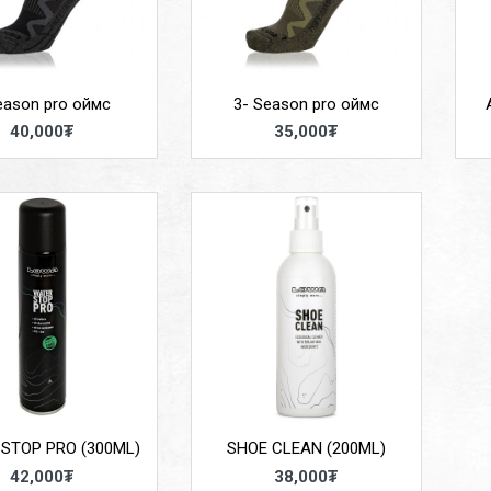
eason pro оймс
3- Season pro оймс
40,000₮
35,000₮
STOP PRO (300ML)
SHOE CLEAN (200ML)
42,000₮
38,000₮