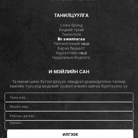
ТАНИЛЦУУЛГА
Lowa брэнд
Бидний тухай
Технологи
Үйл ажиллагаа
Үйлчилгээний нөхцөл
Бараа буцаалт
Хүргэлтийн нөхцөл
Нууцлалын бодлого
И-МЭЙЛИЙН САН
Та манай шинэ бүтээгдэхүүн, хямдрал урамшууллын талаар
хамгийн түрүүнд мэдэхийг хүсвэл и-мэйл хаягаа бүртгүүлнэ үү.
ИЛГЭЭХ