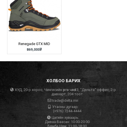
Renegade GTX MID
869,000₮
ХОЛБОО БАРИХ
ХУД, 20-р хороо, Чингисийн өргөн чөлөө 13, "Дельта" оффис, 2-р
давхарт, 204 тоот
trade@delta.mn
Утасны дугаар:
(+976) 7244-4444
Цагийн хуваарь:
Даваа-Баасан: 10:00-20:00
Бямба,Ням: 11:00-18:00