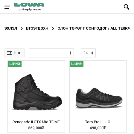
ЭХЛЭЛ
БҮТЭЭГДЭХҮҮН
ОЛОН ТӨРӨЛТ СОНГОДОГ / ALL TERRAIN
Шүүлт
ШИНЭ
ШИНЭ
Renegade II GTX Mid TF MF
Toro Pro LL LO
869,000₮
498,000₮