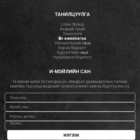
ТАНИЛЦУУЛГА
Lowa брэнд
Бидний тухай
Технологи
Үйл ажиллагаа
Үйлчилгээний нөхцөл
Бараа буцаалт
Хүргэлтийн нөхцөл
Нууцлалын бодлого
И-МЭЙЛИЙН САН
Та манай шинэ бүтээгдэхүүн, хямдрал урамшууллын талаар
хамгийн түрүүнд мэдэхийг хүсвэл и-мэйл хаягаа бүртгүүлнэ үү.
ИЛГЭЭХ