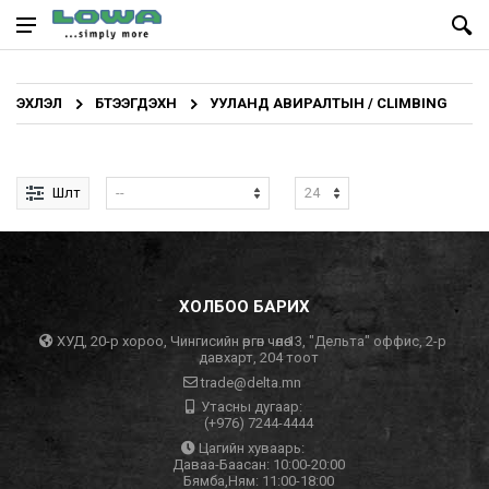
ЭХЛЭЛ
БҮТЭЭГДЭХҮҮН
УУЛАНД АВИРАЛТЫН / CLIMBING
Шүүлт
ХОЛБОО БАРИХ
ХУД, 20-р хороо, Чингисийн өргөн чөлөө 13, "Дельта" оффис, 2-р
давхарт, 204 тоот
trade@delta.mn
Утасны дугаар:
(+976) 7244-4444
Цагийн хуваарь:
Даваа-Баасан: 10:00-20:00
Бямба,Ням: 11:00-18:00