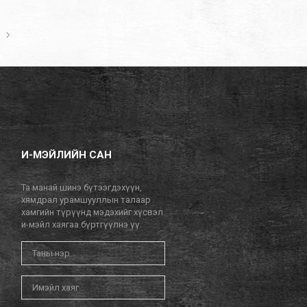
И-МЭЙЛИЙН САН
Та манай шинэ бүтээгдэхүүн,
хямдрал урамшууллын талаар
хамгийн түрүүнд мэдэхийг хүсвэл
и-мэйл хаягаа бүртгүүлнэ үү.