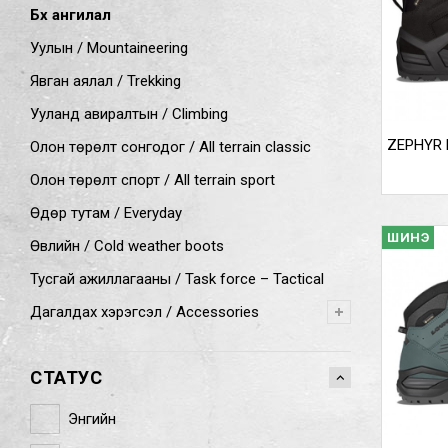
Бүх ангилал
Уулын / Mountaineering
Явган аялал / Trekking
Ууланд авиралтын / Climbing
ZEPHYR 
Олон төрөлт сонгодог / All terrain classic
Олон төрөлт спорт / All terrain sport
Өдөр тутам / Everyday
ШИНЭ
Өвлийн / Cold weather boots
Тусгай ажиллагааны / Task force – Tactical
Дагалдах хэрэгсэл / Accessories
СТАТУС
Энгийн