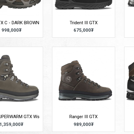
TX C - DARK BROWN
Trident III GTX
998,000₮
675,000₮
SUPERWARM GTX Ws
Ranger III GTX
1,359,000₮
989,000₮