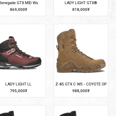
Renegade GTX MID Ws
LADY LIGHT GTX®
869,000₮
818,000₮
LADY LIGHT LL
Z-8S GTX C WS - COYOTE OP
795,000₮
988,000₮