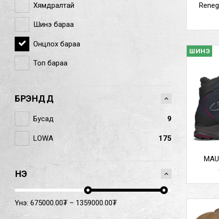
Хямдралтай
Reneg
Шинэ бараа
Онцлох бараа
ШИНЭ
Топ бараа
БРЭНДҮҮД
Бусад
9
LOWA
175
MAU
ҮНЭ
Үнэ:
675000.00
₮
–
1359000.00
₮