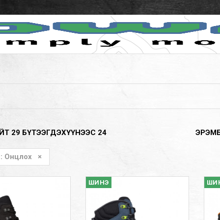
ЙТ
29
БҮТЭЭГДЭХҮҮНЭЭС
24
ЭРЭМ
с: Онцлох
×
ШИНЭ
ШИ