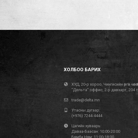
ХОЛБОО БАРИХ
ХУД, 20-р хороо, Чингисийн өргөн чөлөө 
"Дельта" оффис, 2-р давхарт, 204 
trade@delta.mn
Утасны дугаар:
(+976) 7244-4444
Цагийн хуваарь:
Даваа-Баасан: 10:00-20:00
Бямба,Ням: 11:00-18:00