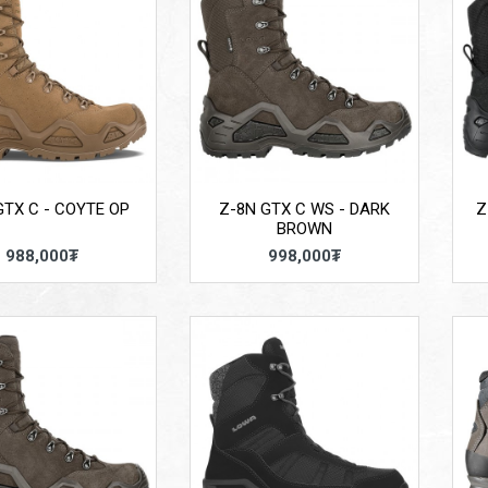
GTX C - COYTE OP
Z-8N GTX C WS - DARK
Z
BROWN
988,000₮
998,000₮