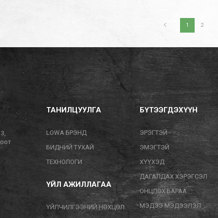
1
2
ТАНИЛЦУУЛГА
БҮТЭЭГДЭХҮҮН
LOWA БРЭНД
ЭРЭГТЭЙ
13,
тоот
БИДНИЙ ТУХАЙ
ЭМЭГТЭЙ
ТЕХНОЛОГИ
ХҮҮХЭД
ДАГАЛДАХ ХЭРЭГСЭЛ
ҮЙЛ АЖИЛЛАГАА
ОНЦЛОХ БАРАА
МЭДЭЭ МЭДЭЭЛЭЛ
ҮЙЛЧИЛГЭЭНИЙ НӨХЦӨЛ