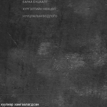
БАРАА БУЦААЛТ
ХҮРГЭЛТИЙН НӨХЦӨЛ
НУУЦЛАЛЫН БОДЛОГО
х хуулиар хамгаалагдсан