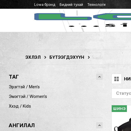
Lowa брэнд
Бидний тухай
Технологи
ЭХЛЭЛ
БҮТЭЭГДЭХҮҮН
ТАГ
НИ
Эрэгтэй / Men's
Стату
Эмэгтэй / Women's
Хүүхэд / Kids
ШИНЭ
АНГИЛАЛ