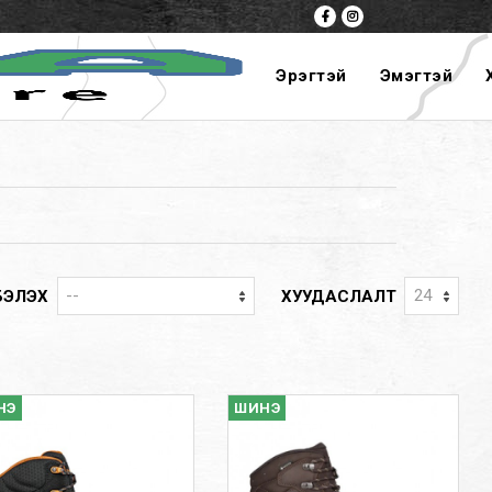
Эрэгтэй
Эмэгтэй
БЭЛЭХ
ХУУДАСЛАЛТ
НЭ
ШИНЭ