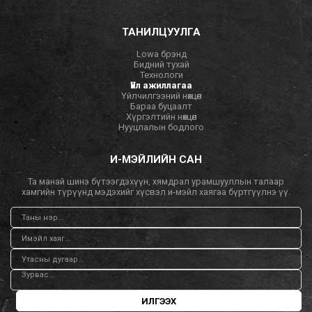
ТАНИЛЦУУЛГА
Lowa брэнд
Бидний тухай
Технологи
Үйл ажиллагаа
Үйлчилгээний нөхцөл
Бараа буцаалт
Хүргэлтийн нөхцөл
Нууцлалын бодлого
И-МЭЙЛИЙН САН
Та манай шинэ бүтээгдэхүүн, хямдрал урамшууллын талаар
хамгийн түрүүнд мэдэхийг хүсвэл и-мэйл хаягаа бүртгүүлнэ үү.
ИЛГЭЭХ