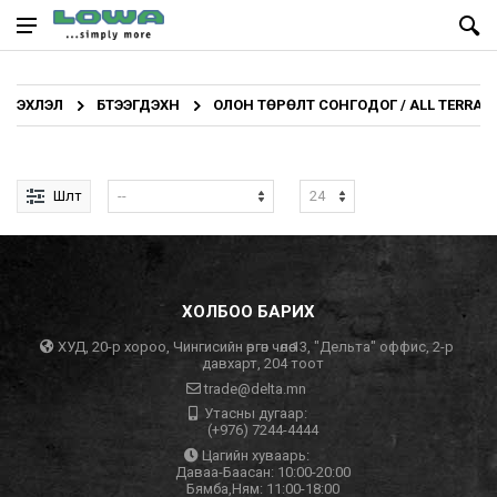
ЭХЛЭЛ
БҮТЭЭГДЭХҮҮН
ОЛОН ТӨРӨЛТ СОНГОДОГ / ALL TERRAIN
Шүүлт
ХОЛБОО БАРИХ
ХУД, 20-р хороо, Чингисийн өргөн чөлөө 13, "Дельта" оффис, 2-р
давхарт, 204 тоот
trade@delta.mn
Утасны дугаар:
(+976) 7244-4444
Цагийн хуваарь:
Даваа-Баасан: 10:00-20:00
Бямба,Ням: 11:00-18:00