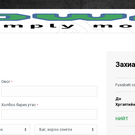
Захи
Овог
*
Fussbett c
Дүн
Хүргэлтий
Холбоо барих утас
*
НИЙТ