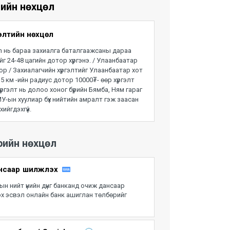
тийн нөхцөл
гэлтийн нөхцөл
 нь бараа захиалга баталгаажсаны дараа
йг 24-48 цагийн дотор хүргэнэ. / Улаанбаатар
ор / Захиалагчийн хүргэлтийг Улаанбаатар хот
5 км -ийн радиус дотор 10000₮- өөр хүргэлт
Хүргэлт нь долоо хоног бүрийн Бямба, Ням гараг
У-ын хуулиар бүх нийтийн амралт гэж заасан
 хийгдэхгүй.
рийн нөхцөл
саар шилжүүлэх
ын нийт үнийн дүнг банканд очиж дансаар
эх эсвэл онлайн банк ашиглан төлбөрийг