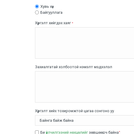
Хувь хүн
Байгууллага
Хүргэлт хийгдэх хаяг
*
Захиалгатай холбоотой нэмэлт мэдээлэл
Хүргэлт хийх тохиромжтой цагаа сонгоно уу
Би
үйлчилгээний нөхцөлийг
зөвшөөрч байна
*