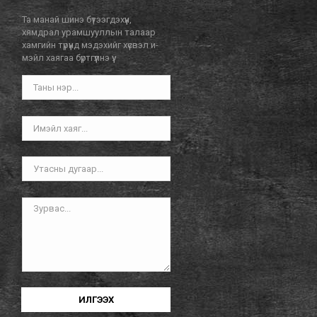
Та манай шинэ бүтээгдэхүүн,
хямдрал урамшууллын талаар
хамгийн түрүүнд мэдэхийг хүсвэл и-
мэйл хаягаа бүртгүүлнэ үү.
ИЛГЭЭХ