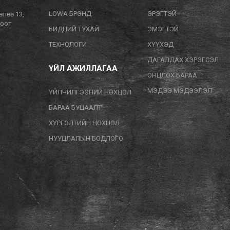
LOWA БРЭНД
ЭРЭГТЭЙ
өлөө 13,
тоот
БИДНИЙ ТУХАЙ
ЭМЭГТЭЙ
ТЕХНОЛОГИ
ХҮҮХЭД
ДАГАЛДАХ ХЭРЭГСЭЛ
ҮЙЛ АЖИЛЛАГАА
ОНЦЛОХ БАРАА
МЭДЭЭ МЭДЭЭЛЭЛ
ҮЙЛЧИЛГЭЭНИЙ НӨХЦӨЛ
БАРАА БУЦААЛТ
ХҮРГЭЛТИЙН НӨХЦӨЛ
НУУЦЛАЛЫН БОДЛОГО