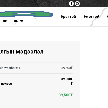
Эрэгтэй
Эмэгтэй
алгын мэдээлэл
old weather
x
1
39,500
₮
39,500
₮
н нөхцөл
₮
39,500
₮