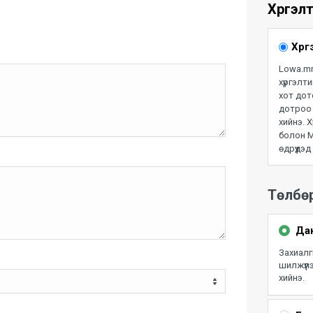
Хүргэл
Хүр
Lowa.mn
хүргэлти
хот дот
дотроо 
хийнэ. 
болон М
өдрүүдэд
Төлбө
Дан
Захиалг
шилжүүл
хийнэ.