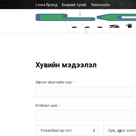
Lowa брэнд
Бидний тухай
Технологи
Хувийн мэдээлэл
Хүлээн авагчийн нэр
*
И-Мэйл хаяг
*