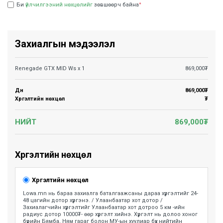
Би
үйлчилгээний нөхцөлийг
зөвшөөрч байна
*
Захиалгын мэдээлэл
Renegade GTX MID Ws
x
1
869,000
₮
Дүн
869,000
₮
Хүргэлтийн нөхцөл
₮
НИЙТ
869,000
₮
Хүргэлтийн нөхцөл
Хүргэлтийн нөхцөл
Lowa.mn нь бараа захиалга баталгаажсаны дараа хүргэлтийг 24-
48 цагийн дотор хүргэнэ. / Улаанбаатар хот дотор /
Захиалагчийн хүргэлтийг Улаанбаатар хот дотроо 5 км -ийн
радиус дотор 10000₮- өөр хүргэлт хийнэ. Хүргэлт нь долоо хоног
бүрийн Бямба, Ням гараг болон МУ-ын хуулиар бүх нийтийн