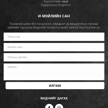
Хүргэлтийн нөхцөл
Нууцлалын бодлого
И-МЭЙЛИЙН САН
Та манай шинэ бүтээгдэхүүн, хямдрал урамшууллын талаар
хамгийн түрүүнд мэдэхийг хүсвэл и-мэйл хаягаа бүртгүүлнэ үү.
ИЛГЭЭХ
БИДНИЙГ ДАГАХ