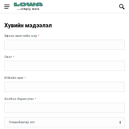
Хувийн мэдээлэл
Хүлээн авагчийн нэр
*
Овог
*
И-Мэйл хаяг
*
Холбоо барих утас
*