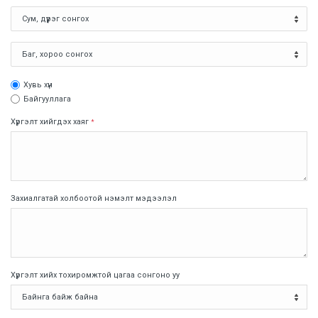
Хувь хүн
Байгууллага
Хүргэлт хийгдэх хаяг
*
Захиалгатай холбоотой нэмэлт мэдээлэл
Хүргэлт хийх тохиромжтой цагаа сонгоно уу