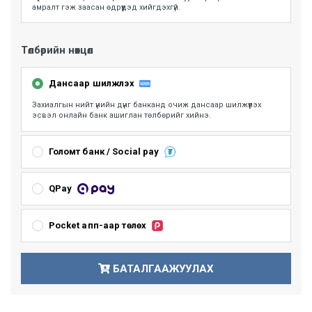
амралт гэж заасан өдрүүдэд хийгдэхгүй.
Төлбөрийн нөхцөл
Дансаар шилжүүлэх
Захиалгын нийт үнийн дүнг банканд очиж дансаар шилжүүлэх
эсвэл онлайн банк ашиглан төлбөрийг хийнэ.
Голомт банк / Social pay
ГОЛОМТ банкны карт болон Social Pay ашиглан төлбөр төлөх
боломжтой. Мөн Монгол улсад үйлчилж байгаа бүх банкны
QPay
картыг Голомт банкны систем нь унших бөгөөд онлайн төлбөр
хийх боломжтой
Хаан банк, Хас банк, Төрийн банк, Улаанбаатар банк, Худалдаа
хөгжлийн банк, Most money үйлчилгээний хэрэглэгчид QPay
Pocket апп-аар төлөх
ашиглан хурдан шуурхай төлбөрийг төлж захиалгыг
баталгаажуулах боломжтой.
Та өөрийн pocket апп руу нэвтэрч төлбөр төлөлтийг үргэлжлүүлнэ.
БАТАЛГААЖУУЛАХ