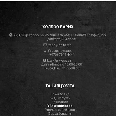
ХОЛБОО БАРИХ
ХУД, 20-р хороо, Чингисийн өргөн чөлөө 13, "Дельта" оффис, 2-р
давхарт, 204 тоот
trade@delta.mn
Утасны дугаар:
(+976) 7244-4444
Цагийн хуваарь:
Даваа-Баасан: 10:00-20:00
Бямба,Ням: 11:00-18:00
ТАНИЛЦУУЛГА
Lowa брэнд
Бидний тухай
Технологи
Үйл ажиллагаа
Үйлчилгээний нөхцөл
Бараа буцаалт