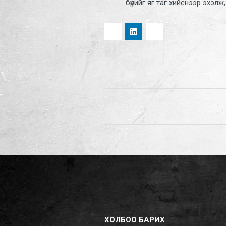
бүрийг яг таг хийснээр эхэлж,
ХОЛБОО БАРИХ