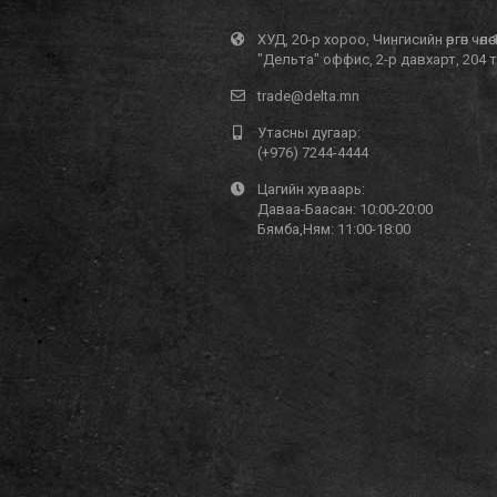
ХУД, 20-р хороо, Чингисийн өргөн чөлөө 
"Дельта" оффис, 2-р давхарт, 204 
trade@delta.mn
Утасны дугаар:
(+976) 7244-4444
Цагийн хуваарь:
Даваа-Баасан: 10:00-20:00
Бямба,Ням: 11:00-18:00