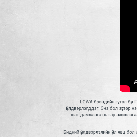
LOWA брэндийн гутал бүр Г
үйлдвэрлэгддэг. Энэ бол зүгээр н
шат дамжлага нь гар ажиллагаа
Бидний үйлдвэрлэлийн үйл явц бол