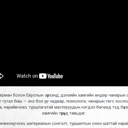
ерман болон Европын зүрхэнд, дэлхийн хамгийн өндөр чанарын с
эг гутал биш — энэ бол ур чадвар, технологи, чанарын төгс хосло
, нарийвчлал, туршлагатай мастеруудын нэгдэл бөгөөд тэд бүхэн
хамгийн түрүүнд тавьдаг.
 инженерчлэл, материалын сонголт, туршилтын олон шаттай нарийн