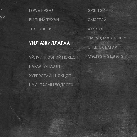
LOWA БРЭНД
ЭРЭГТЭЙ
13,
тоот
БИДНИЙ ТУХАЙ
ЭМЭГТЭЙ
ТЕХНОЛОГИ
ХҮҮХЭД
ДАГАЛДАХ ХЭРЭГСЭЛ
ҮЙЛ АЖИЛЛАГАА
ОНЦЛОХ БАРАА
МЭДЭЭ МЭДЭЭЛЭЛ
ҮЙЛЧИЛГЭЭНИЙ НӨХЦӨЛ
БАРАА БУЦААЛТ
ХҮРГЭЛТИЙН НӨХЦӨЛ
НУУЦЛАЛЫН БОДЛОГО