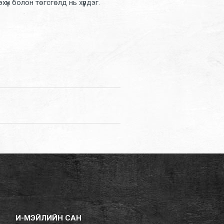
хүүн болон төгсгөлд нь хүрдэг.
И-МЭЙЛИЙН САН