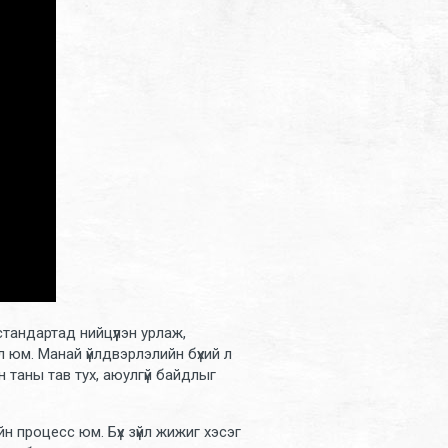
тандартад нийцүүлэн урлаж,
л юм. Манай үйлдвэрлэлийн бүхий л
 таны тав тух, аюулгүй байдлыг
 процесс юм. Бүх зүйл жижиг хэсэг