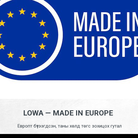
LOWA — MADE IN EUROPE
Европт бүтээгдсэн, таны хөлд төгс зохицох гутал