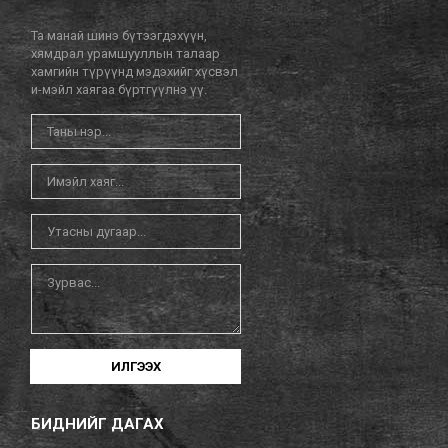
Та манай шинэ бүтээгдэхүүн,
хямдрал урамшууллын талаар
хамгийн түрүүнд мэдэхийг хүсвэл
и-мэйл хаягаа бүртгүүлнэ үү.
ИЛГЭЭХ
БИДНИЙГ ДАГАХ