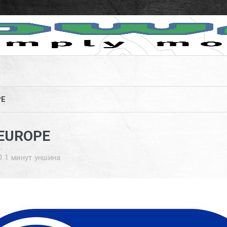
PE
 EUROPE
1
минут уншина