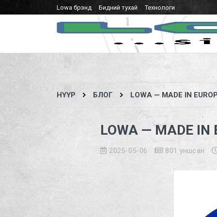
Lowa брэнд
Бидний тухай
Технологи
НҮҮР
БЛОГ
LOWA — MADE IN EURO
LOWA — MADE IN
2025-05-06
801
уншсан