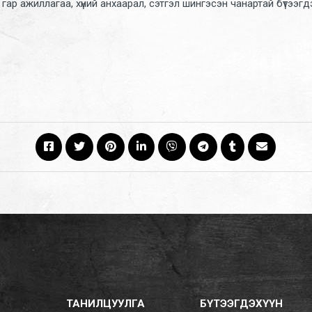
 гар ажиллагаа, хүний анхаарал, сэтгэл шингэсэн чанартай бүтээгдэ
ТАНИЛЦУУЛГА
БҮТЭЭГДЭХҮҮН