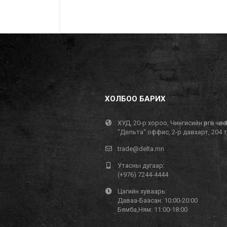
ХОЛБОО БАРИХ
ХУД, 20-р хороо, Чингисийн өргөн чөлөө 
"Дельта" оффис, 2-р давхарт, 204 
trade@delta.mn
Утасны дугаар:
(+976) 7244-4444
Цагийн хуваарь:
Даваа-Баасан: 10:00-20:00
Бямба,Ням: 11:00-18:00