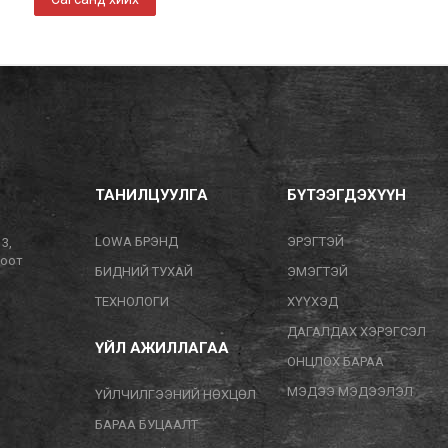
ТАНИЛЦУУЛГА
БҮТЭЭГДЭХҮҮН
LOWA БРЭНД
ЭРЭГТЭЙ
13,
тоот
БИДНИЙ ТУХАЙ
ЭМЭГТЭЙ
ТЕХНОЛОГИ
ХҮҮХЭД
ДАГАЛДАХ ХЭРЭГСЭЛ
ҮЙЛ АЖИЛЛАГАА
ОНЦЛОХ БАРАА
МЭДЭЭ МЭДЭЭЛЭЛ
ҮЙЛЧИЛГЭЭНИЙ НӨХЦӨЛ
БАРАА БУЦААЛТ