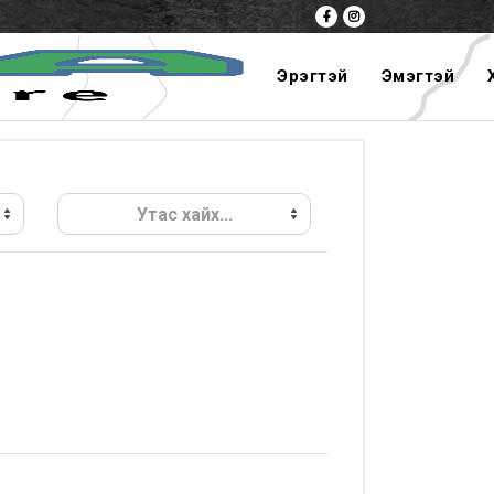
Эрэгтэй
Эмэгтэй
Утас хайх...