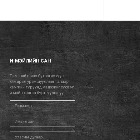
И-МЭЙЛИЙН САН
Та манай шинэ бүтээгдэхүүн,
хямдрал урамшууллын талаар
хамгийн түрүүнд мэдэхийг хүсвэл
и-мэйл хаягаа бүртгүүлнэ үү.