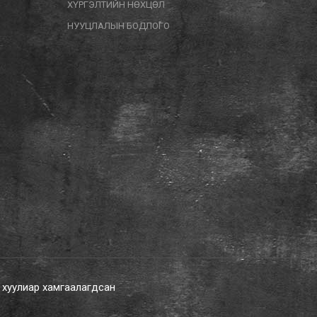
ХҮРГЭЛТИЙН НӨХЦӨЛ
НУУЦЛАЛЫН БОДЛОГО
х хуулиар хамгаалагдсан