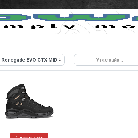
Renegade EVO GTX MID
Утас хайх...
Сагсанд хийх