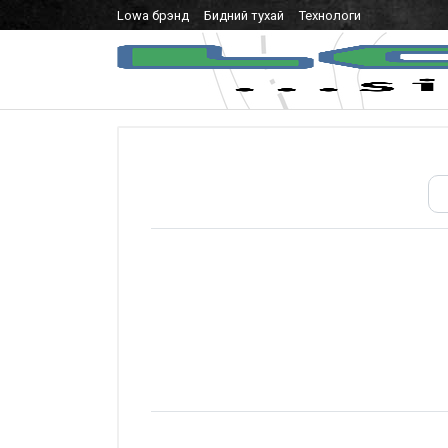
Lowa брэнд
Бидний тухай
Технологи