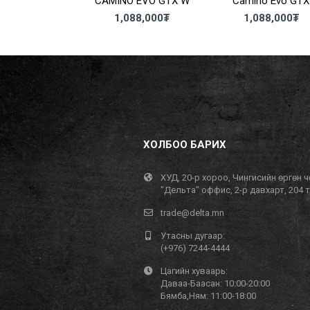
LIGHT GTX®
CAMINO EVO GTX W
Camino Evo GTX
18,000
₮
1,088,000
₮
1,088,000
₮
ХОЛБОО БАРИХ
ХУД, 20-р хороо, Чингисийн өргөн ч
"Дельта" оффис, 2-р давхарт, 204 
trade@delta.mn
Утасны дугаар:
(+976) 7244-4444
Цагийн хуваарь:
Даваа-Баасан: 10:00-20:00
Бямба,Ням: 11:00-18:00