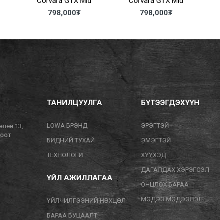
Corvara GTX Mid
Corvara GTX Mid
798,000
₮
798,000
₮
ТАНИЛЦУУЛГА
БҮТЭЭГДЭХҮҮН
LOWA БРЭНД
ЭРЭГТЭЙ
өлөө 13,
тоот
БИДНИЙ ТУХАЙ
ЭМЭГТЭЙ
ТЕХНОЛОГИ
ХҮҮХЭД
ДАГАЛДАХ ХЭРЭГСЭЛ
ҮЙЛ АЖИЛЛАГАА
ОНЦЛОХ БАРАА
МЭДЭЭ МЭДЭЭЛЭЛ
ҮЙЛЧИЛГЭЭНИЙ НӨХЦӨЛ
БАРАА БУЦААЛТ