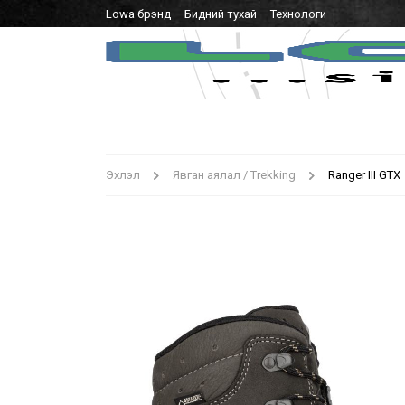
Lowa брэнд
Бидний тухай
Технологи
Эхлэл
Явган аялал / Trekking
Ranger III GTX