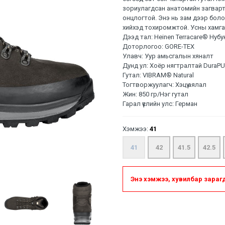
зориулагдсан анатомийн загварта
онцлогтой. Энэ нь зам дээр боло
хийхэд тохиромжтой. Усны хамга
Дээд тал: Heinen Terracare® Нубу
Доторлогоо: GORE-TEX
Улавч: Уур амьсгалын хяналт
Дунд ул: Хоёр нягтралтай DuraP
Гутал: VIBRAM® Natural
Тогтворжуулагч: Хэцүү аялал
Жин: 850 гр/Нэг гутал
Гарал үүслийн улс: Герман
Хэмжээ:
41
41
42
41.5
42.5
Энэ хэмжээ, хувилбар зараг