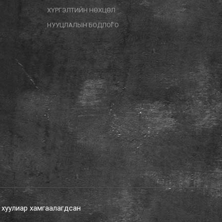
ХҮРГЭЛТИЙН НӨХЦӨЛ
НУУЦЛАЛЫН БОДЛОГО
х хуулиар хамгаалагдсан