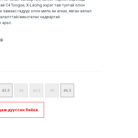
й C4 Tongue, X-Lacing зэрэг тав тухтай олон
н замаас гадуур олон миль ан агнах, явган аялал
алалттай/амьсгалах чадвартай.
к арьс
U®
43.5
44
44.5
45
46.5
даж дууссан байна.