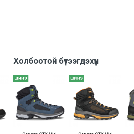
Холбоотой бүтээгдэхүүн
ШИНЭ
ШИНЭ