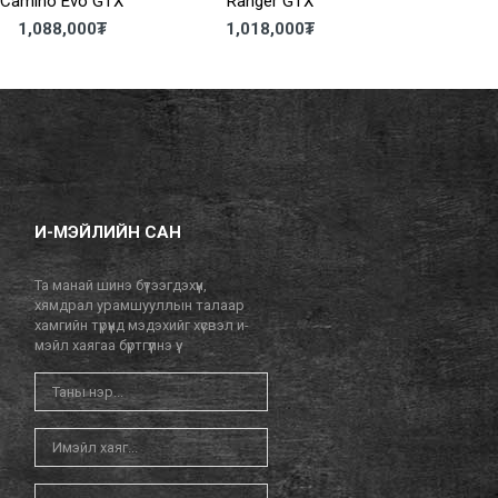
Camino Evo GTX
Ranger GTX
Santiago
1,088,000
₮
1,018,000
₮
925,00
И-МЭЙЛИЙН САН
Та манай шинэ бүтээгдэхүүн,
хямдрал урамшууллын талаар
хамгийн түрүүнд мэдэхийг хүсвэл и-
мэйл хаягаа бүртгүүлнэ үү.