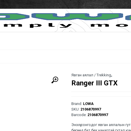
Явган аялал / Trekking
,
Ranger III GTX
Brand:
LOWA
SKU:
2106870997
Barcode:
2106870997
Энэхүү сонгодог явган аялалын гу
бөгөөд бат бөх чанартай гутал юм