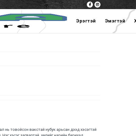
Эрэгтэй
Эмэгтэй
тал нь товойсон вакстай нубук арьсан дээд хэсэгтэй
. Нэг хэсэг загвартай, хөлийг нарийн барихад