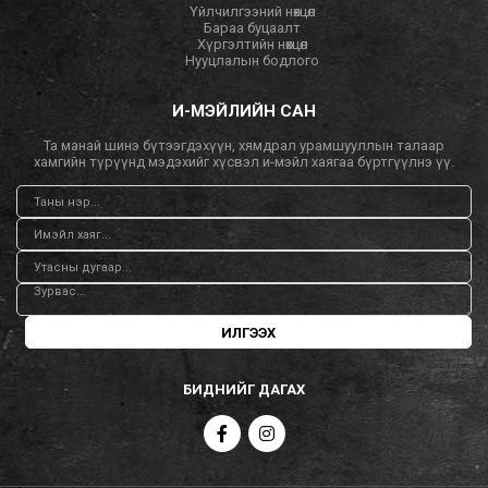
Үйлчилгээний нөхцөл
Бараа буцаалт
Хүргэлтийн нөхцөл
Нууцлалын бодлого
И-МЭЙЛИЙН САН
Та манай шинэ бүтээгдэхүүн, хямдрал урамшууллын талаар
хамгийн түрүүнд мэдэхийг хүсвэл и-мэйл хаягаа бүртгүүлнэ үү.
ИЛГЭЭХ
БИДНИЙГ ДАГАХ