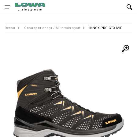
Эхлэл
Олон төрөлт спорт / All terrain sport
INNOX PRO GTX MID