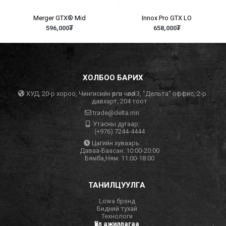
Merger GTX® Mid
Innox Pro GTX LO
596,000
₮
658,000
₮
ХОЛБОО БАРИХ
ХУД, 20-р хороо, Чингисийн өргөн чөлөө 13, "Дельта" оффис, 2-р
давхарт, 204 тоот
trade@delta.mn
Утасны дугаар:
(+976) 7244-4444
Цагийн хуваарь:
Даваа-Баасан: 10:00-20:00
Бямба,Ням: 11:00-18:00
ТАНИЛЦУУЛГА
Lowa брэнд
Бидний тухай
Технологи
Үйл ажиллагаа