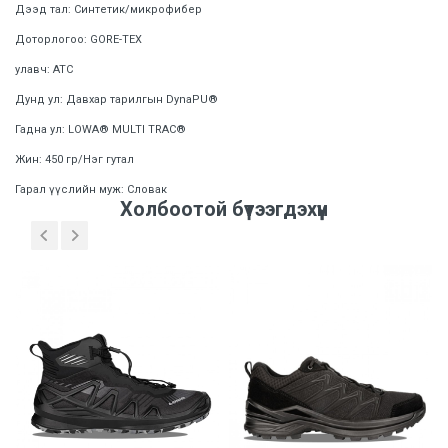
Дээд тал: Синтетик/микрофибер
Доторлогоо: GORE-TEX
улавч: ATC
Дунд ул: Давхар тарилгын DynaPU®
Гадна ул: LOWA® MULTI TRAC®
Жин: 450 гр/Нэг гутал
Гарал үүслийн муж: Словак
Үзүүлэлтүүд
Холбоотой бүтээгдэхүүн