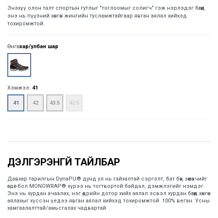
Энэхүү олон талт спортын гутлыг "тоглоомыг солигч" гэж нэрлэдэг бөгөөд
энэ нь пүүзний хөнгөн жингийн тусламжтайгаар явган аялал хийхэд
тохиромжтой.
Өнгө:
хар/улбан шар
Хэмжээ:
41
41
42
43.5
42.5
Давхар тарилгын DynaPU® дунд ул нь гайхалтай сэргэлт, бат бөх, зөөлөвчийг
өгдөг бол MONOWRAP® хүрээ нь тогтвортой байдал, дэмжлэгийг нэмдэг.
Энэ нь хурдан ачаалах, нэг өдрийн дотор хийх аялал эсвэл хурдан бөгөөд хөнгөн
аялахыг хүссэн үедээ явган аялал хийхэд тохиромжтой. 100% веган. Усны
хамгаалалттай/амьсгалах чадвартай.