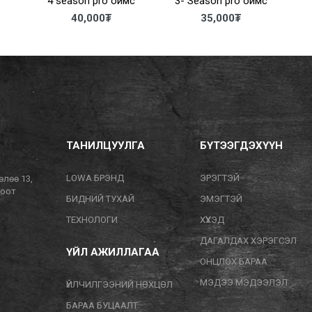
4 season pro оймс
3- Season pro оймс
40,000
₮
35,000
₮
ТАНИЛЦУУЛГА
БҮТЭЭГДЭХҮҮН
LOWA БРЭНД
ЭРЭГТЭЙ
өлөө 13,
тоот
БИДНИЙ ТУХАЙ
ЭМЭГТЭЙ
ТЕХНОЛОГИ
ХҮҮХЭД
ДАГАЛДАХ ХЭРЭГСЭЛ
ҮЙЛ АЖИЛЛАГАА
ОНЦЛОХ БАРАА
МЭДЭЭ МЭДЭЭЛЭЛ
ҮЙЛЧИЛГЭЭНИЙ НӨХЦӨЛ
БАРАА БУЦААЛТ