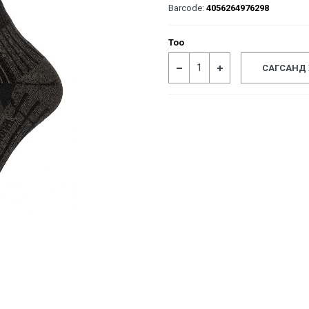
Barcode:
4056264976298
Тоо
САГСАНД