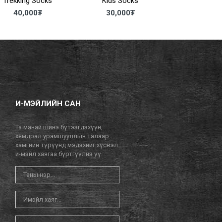
Trekking Socks
Kids Socks
4 season pr
40,000
₮
30,000
₮
40,00
И-МЭЙЛИЙН САН
Та манай шинэ бүтээгдэхүүн,
хямдрал урамшууллын талаар
хамгийн түрүүнд мэдэхийг хүсвэл
и-мэйл хаягаа бүртгүүлнэ үү.