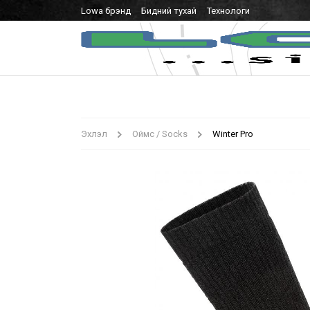
Lowa брэнд
Бидний тухай
Технологи
Эхлэл
Оймс / Socks
Winter Pro