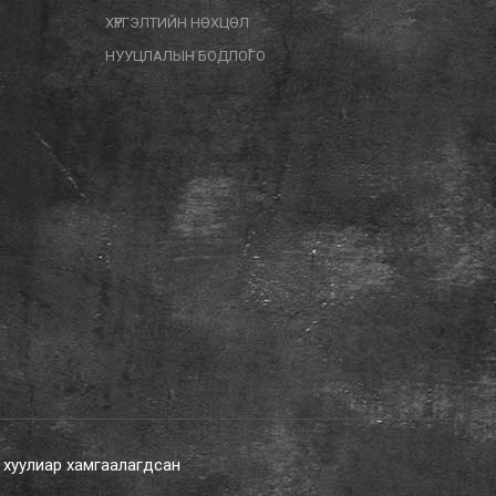
ХҮРГЭЛТИЙН НӨХЦӨЛ
НУУЦЛАЛЫН БОДЛОГО
х хуулиар хамгаалагдсан