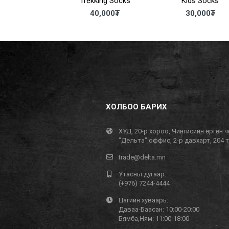
son pro оймс
Trekking Socks
Kids Socks
5,000
₮
40,000
₮
30,000
₮
ХОЛБОО БАРИХ
ХУД, 20-р хороо, Чингисийн өргөн ч
"Дельта" оффис, 2-р давхарт, 204 
trade@delta.mn
Утасны дугаар:
(+976) 7244-4444
Цагийн хуваарь:
Даваа-Баасан: 10:00-20:00
Бямба,Ням: 11:00-18:00