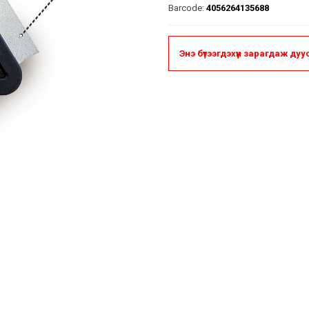
Barcode:
4056264135688
Энэ бүтээгдэхүүн зарагдаж ду