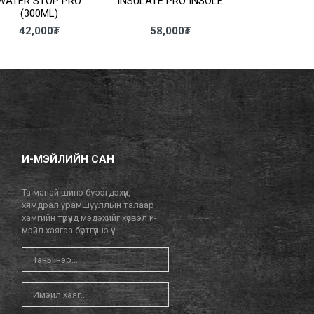
WATER STOP PRO
INSULATE PRO INSOLE
SHOE CLEAN 
(300ML)
42,000
₮
58,000
₮
38,00
И-МЭЙЛИЙН САН
Та манай шинэ бүтээгдэхүүн,
хямдрал урамшууллын талаар
хамгийн түрүүнд мэдэхийг хүсвэл и-
мэйл хаягаа бүртгүүлнэ үү.