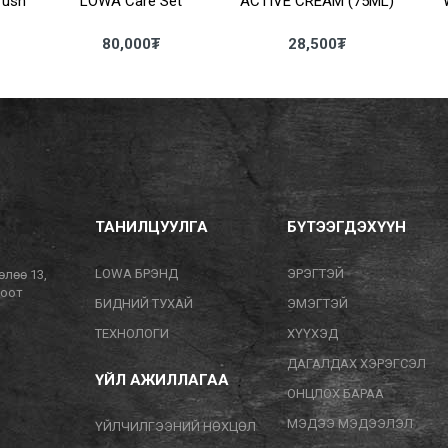
rush
LOWA Care Set
ACTIVE CREAM (75ML)
80,000
₮
28,500
₮
ТАНИЛЦУУЛГА
БҮТЭЭГДЭХҮҮН
LOWA БРЭНД
ЭРЭГТЭЙ
өлөө 13,
тоот
БИДНИЙ ТУХАЙ
ЭМЭГТЭЙ
ТЕХНОЛОГИ
ХҮҮХЭД
ДАГАЛДАХ ХЭРЭГСЭЛ
ҮЙЛ АЖИЛЛАГАА
ОНЦЛОХ БАРАА
МЭДЭЭ МЭДЭЭЛЭЛ
ҮЙЛЧИЛГЭЭНИЙ НӨХЦӨЛ