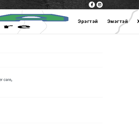
Эрэгтэй
Эмэгтэй
er care
,