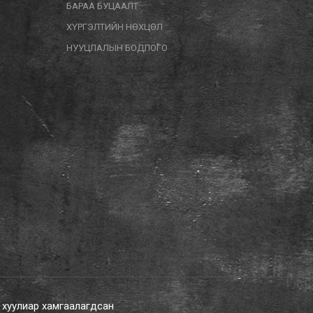
БАРАА БУЦААЛТ
ХҮРГЭЛТИЙН НӨХЦӨЛ
НУУЦЛАЛЫН БОДЛОГО
х хуулиар хамгаалагдсан