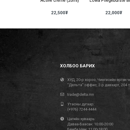
LEAN (200ML)
Active creme (20ml)
Lowa Pflegebürste B
8,000
₮
22,500
₮
22,000
₮
ХОЛБОО БАРИХ
ХУД, 20-р хороо, Чингисийн өргөн ч
"Дельта" оффис, 2-р давхарт, 204 
trade@delta.mn
Утасны дугаар:
(+976) 7244-4444
Цагийн хуваарь:
Даваа-Баасан: 10:00-20:00
Бямба,Ням: 11:00-18:00