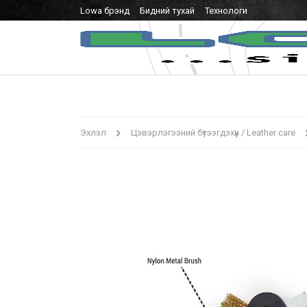
Lowa брэнд
Бидний тухай
Технологи
Эхлэл
Цэвэрлэгээний бүтээгдэхүүн / Leather care