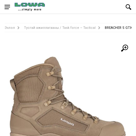
Эхлэл
Тусгай ажиллагааны / Task force – Tactical
BREACHER S GTX M