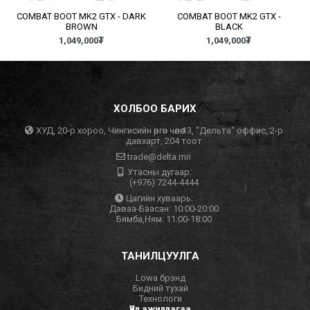
COMBAT BOOT MK2 GTX - DARK
COMBAT BOOT MK2 GTX -
BROWN
BLACK
1,049,000
₮
1,049,000
₮
ХОЛБОО БАРИХ
ХУД, 20-р хороо, Чингисийн өргөн чөлөө 13, "Дельта" оффис, 2-р
давхарт, 204 тоот
trade@delta.mn
Утасны дугаар:
(+976) 7244-4444
Цагийн хуваарь:
Даваа-Баасан: 10:00-20:00
Бямба,Ням: 11:00-18:00
ТАНИЛЦУУЛГА
Lowa брэнд
Бидний тухай
Технологи
Үйл ажиллагаа