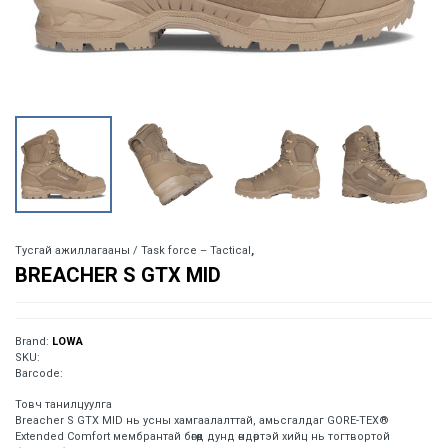
Тусгай ажиллагааны / Task force – Tactical
,
BREACHER S GTX MID
Brand:
LOWA
SKU:
Barcode:
Товч танилцуулга
Breacher S GTX MID нь усны хамгаалалттай, амьсгалдаг GORE-TEX®
Extended Comfort мембрантай бөгөөд дунд өндөртэй хийц нь тогтвортой