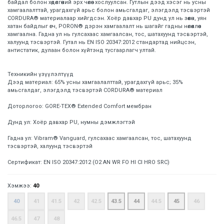
байдал болон хөдөлгөөний эрх чөлөөг хослуулсан. Гутлын дээд хэсэг нь усны
хамгаалалттай, урагдахгүй арьс болон амьсгалдаг, элэгдэлд тэсвэртэй
CORDURA® материалаар хийгдсэн. Хоёр давхар PU дунд ул нь зөөлөн, уян
хатан байдлыг өгч, PORON® дэрэн хамгаалалт нь шагайг гадны нөлөөллөөс
хамгаална. Гадна ул нь гулсахаас хамгаалсан, тос, шатахуунд тэсвэртэй,
халуунд тэсвэртэй. Гутал нь EN ISO 20347:2012 стандартад нийцсэн,
антистатик, дулаан болон хүйтэнд тусгаарлагч ултай.
Техникийн үзүүлэлтүүд
Дээд материал: 65% усны хамгаалалттай, урагдахгүй арьс; 35%
амьсгалдаг, элэгдэлд тэсвэртэй CORDURA® материал
Доторлогоо: GORE-TEX® Extended Comfort мембран
Дунд ул: Хоёр давхар PU, нумны дэмжлэгтэй
Гадна ул: Vibram® Vanguard, гулсахаас хамгаалсан, тос, шатахуунд
тэсвэртэй, халуунд тэсвэртэй
Сертификат: EN ISO 20347:2012 (O2 AN WR FO HI CI HRO SRC)
Хэмжээ:
40
40
41
41.5
42
42.5
43.5
44
44.5
45
46
46.5
47
48