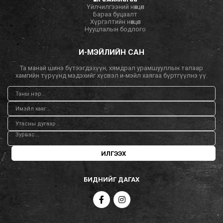
Үйлчилгээний нөхцөл
Бараа буцаалт
Хүргэлтийн нөхцөл
Нууцлалын бодлого
И-МЭЙЛИЙН САН
Та манай шинэ бүтээгдэхүүн, хямдрал урамшууллын талаар
хамгийн түрүүнд мэдэхийг хүсвэл и-мэйл хаягаа бүртгүүлнэ үү.
ИЛГЭЭХ
БИДНИЙГ ДАГАХ