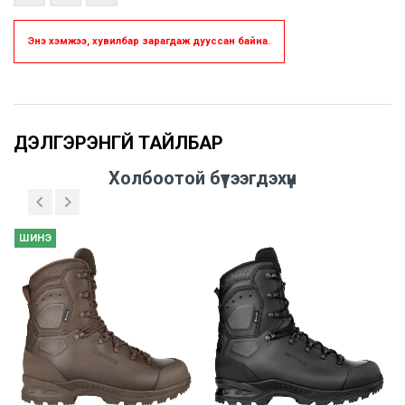
Энэ хэмжээ, хувилбар зарагдаж дууссан байна.
Үзүүлэлтүүд
Холбоотой бүтээгдэхүүн
ШИНЭ