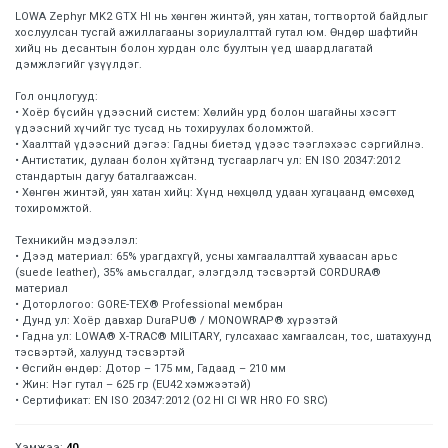
LOWA Zephyr MK2 GTX HI нь хөнгөн жинтэй, уян хатан, тогтвортой байдлыг
хослуулсан тусгай ажиллагааны зориулалттай гутал юм. Өндөр шафтийн
хийц нь десантын болон хурдан олс буултын үед шаардлагатай
дэмжлэгийг үзүүлдэг.
Гол онцлогууд:
• Хоёр бүсийн үдээсний систем: Хөлийн урд болон шагайны хэсэгт
үдээсний хүчийг тус тусад нь тохируулах боломжтой.
• Хаалттай үдээсний дэгээ: Гадны биетэд үдээс тээглэхээс сэргийлнэ.
• Антистатик, дулаан болон хүйтэнд тусгаарлагч ул: EN ISO 20347:2012
стандартын дагуу баталгаажсан.
• Хөнгөн жинтэй, уян хатан хийц: Хүнд нөхцөлд удаан хугацаанд өмсөхөд
тохиромжтой.
Техникийн мэдээлэл:
• Дээд материал: 65% урагдахгүй, усны хамгаалалттай хуваасан арьс
(suede leather), 35% амьсгалдаг, элэгдэлд тэсвэртэй CORDURA®
материал
• Доторлогоо: GORE-TEX® Professional мембран
• Дунд ул: Хоёр давхар DuraPU® / MONOWRAP® хүрээтэй
• Гадна ул: LOWA® X-TRAC® MILITARY, гулсахаас хамгаалсан, тос, шатахуунд
тэсвэртэй, халуунд тэсвэртэй
• Өсгийн өндөр: Дотор – 175 мм, Гадаад – 210 мм
• Жин: Нэг гутал – 625 гр (EU42 хэмжээтэй)
• Сертификат: EN ISO 20347:2012 (O2 HI CI WR HRO FO SRC)
Хэмжээ:
40