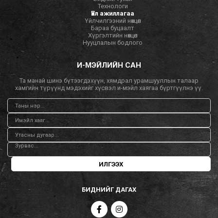
Технологи
Үйл ажиллагаа
Үйлчилгээний нөхцөл
Бараа буцаалт
Хүргэлтийн нөхцөл
Нууцлалын бодлого
И-МЭЙЛИЙН САН
Та манай шинэ бүтээгдэхүүн, хямдрал урамшууллын талаар
хамгийн түрүүнд мэдэхийг хүсвэл и-мэйл хаягаа бүртгүүлнэ үү.
ИЛГЭЭХ
БИДНИЙГ ДАГАХ