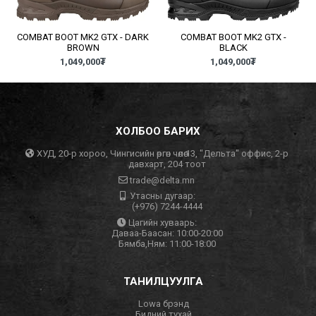
COMBAT BOOT MK2 GTX - DARK
COMBAT BOOT MK2 GTX -
BROWN
BLACK
1,049,000
₮
1,049,000
₮
ХОЛБОО БАРИХ
ХУД, 20-р хороо, Чингисийн өргөн чөлөө 13, "Дельта" оффис, 2-р
давхарт, 204 тоот
trade@delta.mn
Утасны дугаар:
(+976) 7244-4444
Цагийн хуваарь:
Даваа-Баасан: 10:00-20:00
Бямба,Ням: 11:00-18:00
ТАНИЛЦУУЛГА
Lowa брэнд
Бидний тухай