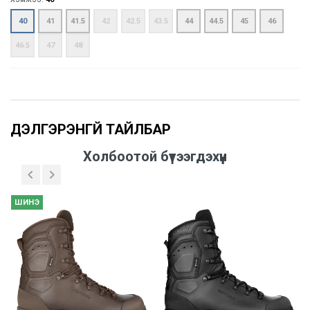
40
41
41.5
42
42.5
43.5
44
44.5
45
46
46.5
47
48
Үзүүлэлтүүд
Холбоотой бүтээгдэхүүн
ШИНЭ