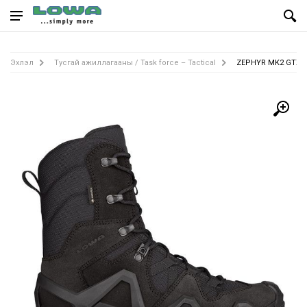
Эхлэл
Тусгай ажиллагааны / Task force – Tactical
ZEPHYR MK2 GTX H