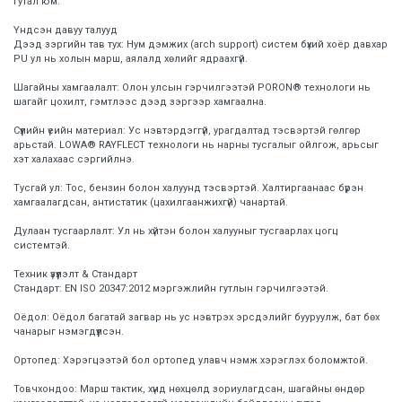
гутал юм.
Үндсэн давуу талууд
Дээд зэргийн тав тух: Нум дэмжих (arch support) систем бүхий хоёр давхар
PU ул нь холын марш, аялалд хөлийг ядраахгүй.
Шагайны хамгаалалт: Олон улсын гэрчилгээтэй PORON® технологи нь
шагайг цохилт, гэмтлээс дээд зэргээр хамгаална.
Сүүлийн үеийн материал: Ус нэвтэрдэггүй, урагдалтад тэсвэртэй гөлгөр
арьстай. LOWA® RAYFLECT технологи нь нарны тусгалыг ойлгож, арьсыг
хэт халахаас сэргийлнэ.
Тусгай ул: Тос, бензин болон халуунд тэсвэртэй. Халтиргаанаас бүрэн
хамгаалагдсан, антистатик (цахилгаанжихгүй) чанартай.
Дулаан тусгаарлалт: Ул нь хүйтэн болон халууныг тусгаарлах цогц
системтэй.
Техник үзүүлэлт & Стандарт
Стандарт: EN ISO 20347:2012 мэргэжлийн гутлын гэрчилгээтэй.
Оёдол: Оёдол багатай загвар нь ус нэвтрэх эрсдэлийг бууруулж, бат бөх
чанарыг нэмэгдүүлсэн.
Ортопед: Хэрэгцээтэй бол ортопед улавч нэмж хэрэглэх боломжтой.
Товчхондоо: Марш тактик, хүнд нөхцөлд зориулагдсан, шагайны өндөр