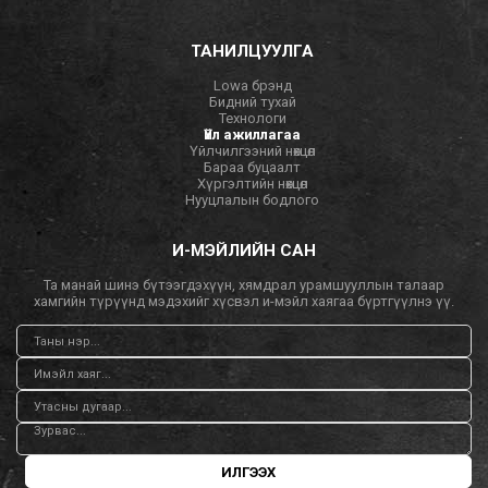
ТАНИЛЦУУЛГА
Lowa брэнд
Бидний тухай
Технологи
Үйл ажиллагаа
Үйлчилгээний нөхцөл
Бараа буцаалт
Хүргэлтийн нөхцөл
Нууцлалын бодлого
И-МЭЙЛИЙН САН
Та манай шинэ бүтээгдэхүүн, хямдрал урамшууллын талаар
хамгийн түрүүнд мэдэхийг хүсвэл и-мэйл хаягаа бүртгүүлнэ үү.
ИЛГЭЭХ