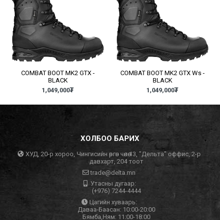
COMBAT BOOT MK2 GTX -
COMBAT BOOT MK2 GTX Ws -
BLACK
BLACK
1,049,000
₮
1,049,000
₮
ХОЛБОО БАРИХ
ХУД, 20-р хороо, Чингисийн өргөн чөлөө 13, "Дельта" оффис, 2-р
давхарт, 204 тоот
trade@delta.mn
Утасны дугаар:
(+976) 7244-4444
Цагийн хуваарь:
Даваа-Баасан: 10:00-20:00
Бямба,Ням: 11:00-18:00