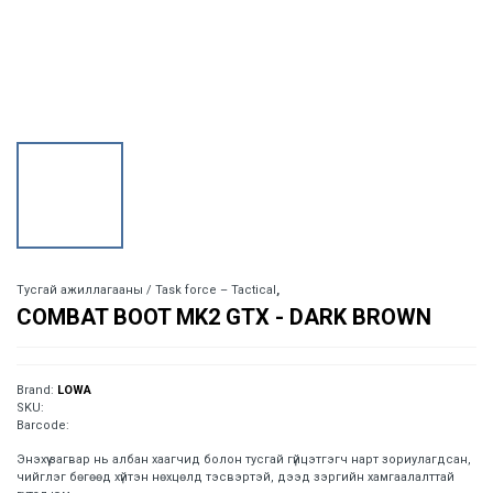
Тусгай ажиллагааны / Task force – Tactical
,
COMBAT BOOT MK2 GTX - DARK BROWN
Brand:
LOWA
SKU:
Barcode:
Энэхүү загвар нь албан хаагчид болон тусгай гүйцэтгэгч нарт зориулагдсан,
чийглэг бөгөөд хүйтэн нөхцөлд тэсвэртэй, дээд зэргийн хамгаалалттай