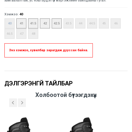
хамгаалалттай, ус нэвтэрдэггүй мэргэжлийн байлдааны гутал.
Хэмжээ:
40
40
41
41.5
42
42.5
43.5
44
44.5
45
46
46.5
47
48
Энэ хэмжээ, хувилбар зарагдаж дууссан байна.
Үзүүлэлтүүд
Холбоотой бүтээгдэхүүн