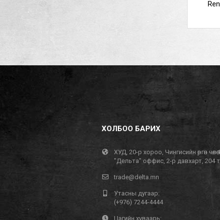
Ren
ХОЛБОО БАРИХ
ХУД, 20-р хороо, Чингисийн өргөн чөлөө 
"Дельта" оффис, 2-р давхарт, 204 
trade@delta.mn
Утасны дугаар:
(+976) 7244-4444
Цагийн хуваарь: