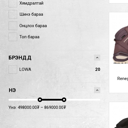
Хямдралтай
Шинэ бараа
Онцлох бараа
Топ бараа
БРЭНДҮҮД
LOWA
20
Rene
ҮНЭ
Үнэ:
498000.00
₮
–
869000.00
₮