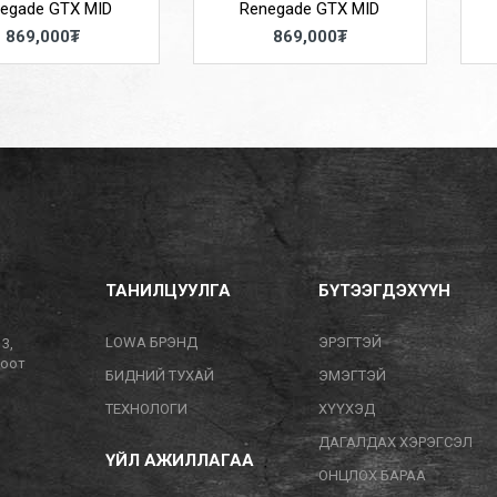
egade GTX MID
Renegade GTX MID
869,000₮
869,000₮
ТАНИЛЦУУЛГА
БҮТЭЭГДЭХҮҮН
LOWA БРЭНД
ЭРЭГТЭЙ
13,
тоот
БИДНИЙ ТУХАЙ
ЭМЭГТЭЙ
ТЕХНОЛОГИ
ХҮҮХЭД
ДАГАЛДАХ ХЭРЭГСЭЛ
ҮЙЛ АЖИЛЛАГАА
ОНЦЛОХ БАРАА