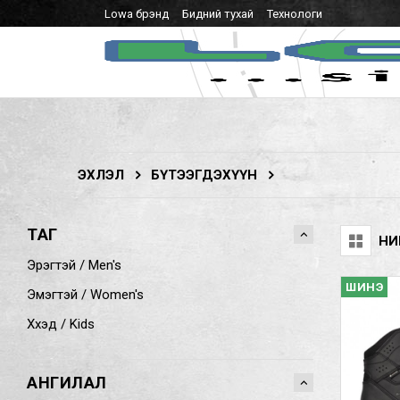
Lowa брэнд
Бидний тухай
Технологи
ЭХЛЭЛ
БҮТЭЭГДЭХҮҮН
ТАГ
НИ
Эрэгтэй / Men's
ШИНЭ
Эмэгтэй / Women's
Хүүхэд / Kids
АНГИЛАЛ