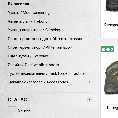
Бүх ангилал
Уулын / Mountaineering
Явган аялал / Trekking
Renegad
Ууланд авиралтын / Climbing
Олон төрөлт сонгодог / All terrain classic
Олон төрөлт спорт / All terrain sport
ШИНЭ
Өдөр тутам / Everyday
Өвлийн / Cold weather boots
Тусгай ажиллагааны / Task force – Tactical
Дагалдах хэрэгсэл / Accessories
СТАТУС
Reneg
Энгийн