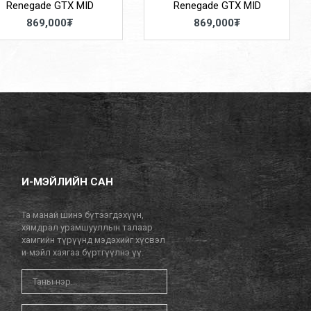
Renegade GTX MID
Renegade GTX MID
869,000₮
869,000₮
И-МЭЙЛИЙН САН
Та манай шинэ бүтээгдэхүүн,
хямдрал урамшууллын талаар
хамгийн түрүүнд мэдэхийг хүсвэл
и-мэйл хаягаа бүртгүүлнэ үү.