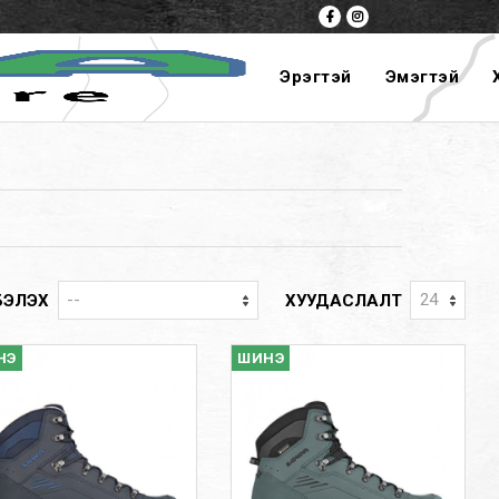
Эрэгтэй
Эмэгтэй
БЭЛЭХ
ХУУДАСЛАЛТ
НЭ
ШИНЭ