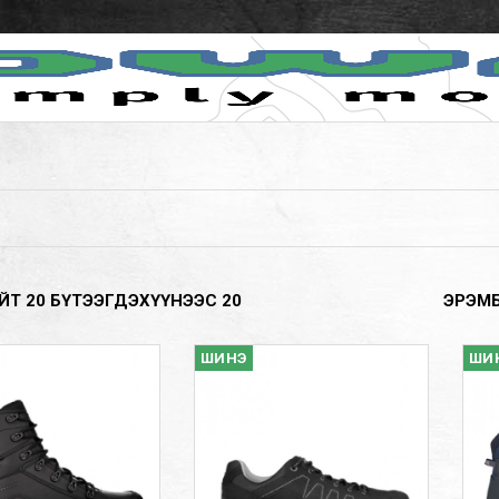
ЙТ
20
БҮТЭЭГДЭХҮҮНЭЭС
20
ЭРЭМ
ШИНЭ
ШИ