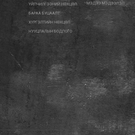
МЭДЭЭ МЭДЭЭЛЭЛ
ҮЙЛЧИЛГЭЭНИЙ НӨХЦӨЛ
БАРАА БУЦААЛТ
ХҮРГЭЛТИЙН НӨХЦӨЛ
НУУЦЛАЛЫН БОДЛОГО