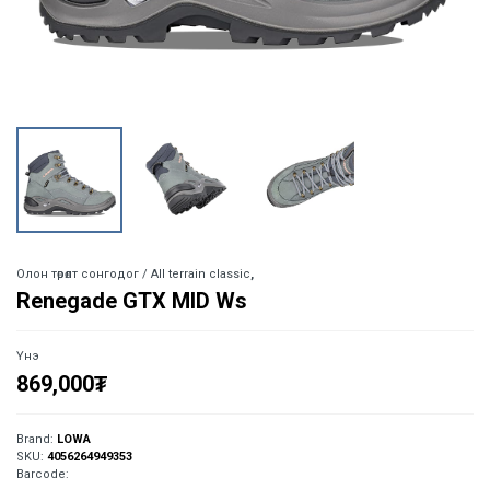
Олон төрөлт сонгодог / All terrain classic
,
Renegade GTX MID Ws
Үнэ
869,000
₮
Brand:
LOWA
SKU:
4056264949353
Barcode: