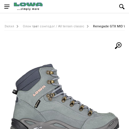
Эхлэл
Олон төрөлт сонгодог / All terrain classic
Renegade GTX MID Ws