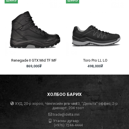
ШИНЭ
ШИНЭ
Renegade II GTX Mid TF MF
Toro Pro LL LO
869,000
₮
498,000
₮
ХОЛБОО БАРИХ
ХУД, 20-р хороо, Чингисийн өргөн чөлөө 13, "Дельта" оффис, 2-р
давхарт, 204 тоот
trade@delta.mn
Утасны дугаар:
(+976) 7244-4444