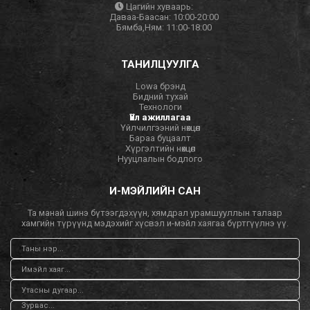
Цагийн хуваарь:
Даваа-Баасан: 10:00-20:00
Бямба,Ням: 11:00-18:00
ТАНИЛЦУУЛГА
Lowa брэнд
Бидний тухай
Технологи
Үйл ажиллагаа
Үйлчилгээний нөхцөл
Бараа буцаалт
Хүргэлтийн нөхцөл
Нууцлалын бодлого
И-МЭЙЛИЙН САН
Та манай шинэ бүтээгдэхүүн, хямдрал урамшууллын талаар
хамгийн түрүүнд мэдэхийг хүсвэл и-мэйл хаягаа бүртгүүлнэ үү.