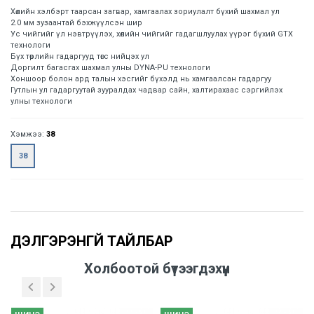
Хөлийн хэлбэрт таарсан загвар, хамгаалах зориулалт бүхий шахмал ул
2.0 мм зузаантай бэхжүүлсэн шир
Ус чийгийг үл нэвтрүүлэх, хөлийн чийгийг гадагшлуулах үүрэг бүхий GTX
технологи
Бүх төрлийн гадаргууд төгс нийцэх ул
Доргилт багасгах шахмал улны DYNA-PU технологи
Хоншоор болон ард талын хэсгийг бүхэлд нь хамгаалсан гадаргуу
Гутлын ул гадаргуутай зууралдах чадвар сайн, халтирахаас сэргийлэх
улны технологи
Хэмжээ:
38
38
Үзүүлэлтүүд
Холбоотой бүтээгдэхүүн