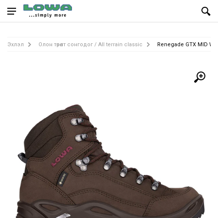
Эхлэл
Олон төрөлт сонгодог / All terrain classic
Renegade GTX MID Ws