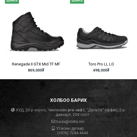
ШИНЭ
ШИНЭ
Renegade II GTX Mid TF MF
Toro Pro LL LO
869,000
₮
498,000
₮
ХОЛБОО БАРИХ
ХУД, 20-р хороо, Чингисийн өргөн чөлөө 13, "Дельта" оффис, 2-р
давхарт, 204 тоот
trade@delta.mn
Утасны дугаар:
(+976) 7244-4444