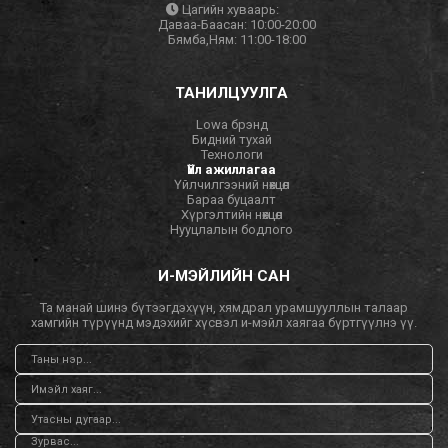
Цагийн хуваарь:
Даваа-Баасан: 10:00-20:00
Бямба,Ням: 11:00-18:00
ТАНИЛЦУУЛГА
Lowa брэнд
Бидний тухай
Технологи
Үйл ажиллагаа
Үйлчилгээний нөхцөл
Бараа буцаалт
Хүргэлтийн нөхцөл
Нууцлалын бодлого
И-МЭЙЛИЙН САН
Та манай шинэ бүтээгдэхүүн, хямдрал урамшууллын талаар
хамгийн түрүүнд мэдэхийг хүсвэл и-мэйл хаягаа бүртгүүлнэ үү.