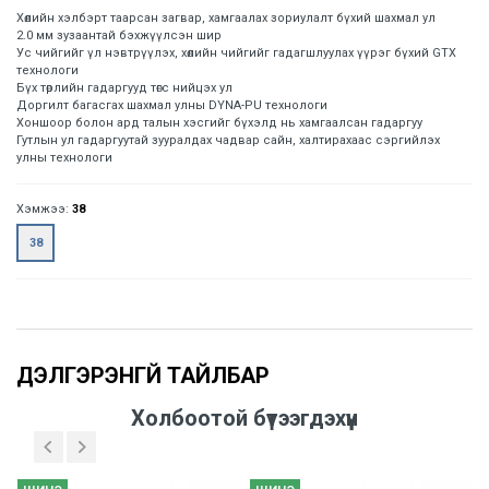
Хөлийн хэлбэрт таарсан загвар, хамгаалах зориулалт бүхий шахмал ул
2.0 мм зузаантай бэхжүүлсэн шир
Ус чийгийг үл нэвтрүүлэх, хөлийн чийгийг гадагшлуулах үүрэг бүхий GTX
технологи
Бүх төрлийн гадаргууд төгс нийцэх ул
Доргилт багасгах шахмал улны DYNA-PU технологи
Хоншоор болон ард талын хэсгийг бүхэлд нь хамгаалсан гадаргуу
Гутлын ул гадаргуутай зууралдах чадвар сайн, халтирахаас сэргийлэх
улны технологи
Хэмжээ:
38
38
Үзүүлэлтүүд
Холбоотой бүтээгдэхүүн