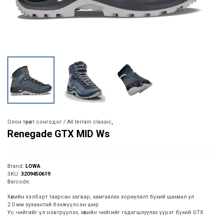
Олон төрөлт сонгодог / All terrain classic
,
Renegade GTX MID Ws
Brand:
LOWA
SKU:
3209450619
Barcode:
Хөлийн хэлбэрт таарсан загвар, хамгаалах зориулалт бүхий шахмал ул
2.0 мм зузаантай бэхжүүлсэн шир
Ус чийгийг үл нэвтрүүлэх, хөлийн чийгийг гадагшлуулах үүрэг бүхий GTX