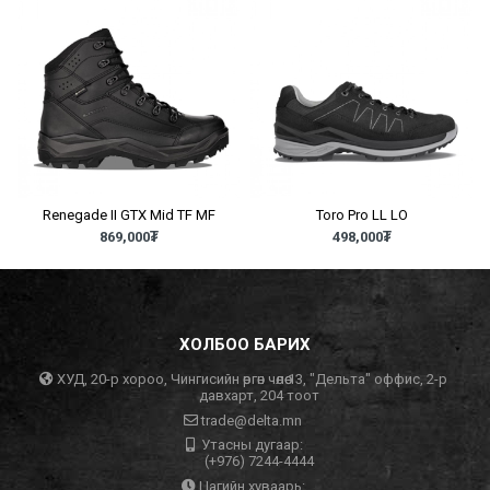
Renegade II GTX Mid TF MF
Toro Pro LL LO
869,000
₮
498,000
₮
ХОЛБОО БАРИХ
ХУД, 20-р хороо, Чингисийн өргөн чөлөө 13, "Дельта" оффис, 2-р
давхарт, 204 тоот
trade@delta.mn
Утасны дугаар:
(+976) 7244-4444
Цагийн хуваарь: