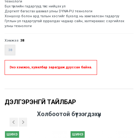
технологи
Бүх төрлийн гадаргууд төгс нийцэх ул
Доргилт багасгах шахмал улны DYNA-PU технологи
Хоншоор болон ард талын хэсгийг бүхэлд нь хамгаалсан гадаргуу
Гутлын ул гадаргуутай зууралдах чадвар сайн, халтирахаас сэргийлэх
улны технологи
Хэмжээ:
38
38
Энэ хэмжээ, хувилбар зарагдаж дууссан байна.
Үзүүлэлтүүд
Холбоотой бүтээгдэхүүн
ШИНЭ
ШИНЭ