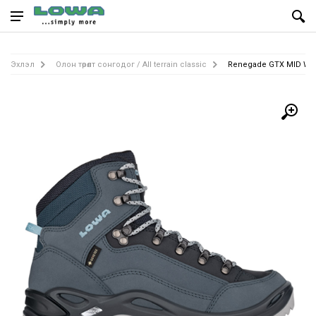
Эхлэл
Олон төрөлт сонгодог / All terrain classic
Renegade GTX MID Ws