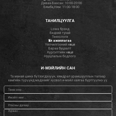
Даваа-Баасан: 10:00-20:00
Бямба,Ням: 11:00-18:00
ТАНИЛЦУУЛГА
Lowa брэнд
Бидний тухай
Технологи
Үйл ажиллагаа
Үйлчилгээний нөхцөл
Бараа буцаалт
Хүргэлтийн нөхцөл
Нууцлалын бодлого
И-МЭЙЛИЙН САН
Та манай шинэ бүтээгдэхүүн, хямдрал урамшууллын талаар
хамгийн түрүүнд мэдэхийг хүсвэл и-мэйл хаягаа бүртгүүлнэ үү.